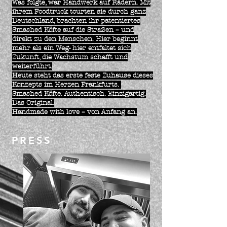
Was folgte, war Handwerk auf Rädern. Mit
ihrem Foodtruck tourten sie durch ganz
Deutschland, brachten ihr patentiertes
Smashed Köfte auf die Straßen – und
direkt zu den Menschen. Hier beginnt
mehr als ein Weg- hier entfaltet sich
Zukunft, die Wachstum schafft und
weiterführt.
Heute steht das erste feste Zuhause dieses
Konzepts im Herzen Frankfurts.
Smashed Köfte. Authentisch. Einzigartig.
Das Original.
Handmade with love – von Anfang an.
PRESS